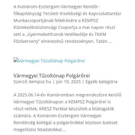
A Komárom-Esztergom Vármegyei Rendőr-
főkapitányság Területi Kisebbségi és Kapcsolattartási
Munkacsoportjának felkérésére a KEMPSZ
Közlekedésbiztonsági Csoportja a mai napon részt
vett a „Gyermekotthonok Vetélkedője és TKKM
Főzőverseny” elnevezésű rendezvényen, Tatán....
Vármegyei Tűzoltónap Polgárőrei
Szerző:
kempsz.hu
|
jún 19, 2025
|
Egyéb kategória
A 2025.06.14-én Komáromban megrendezésre kerülő
Vármegyei Tűzoltónapon a KEMPSZ Polgárőrei is
részt vettek, KRESZ Parkkal készültek a kilátogatók
számára. A Komárom-Esztergom Vármegyei
Rendőrség kollégái a polgárőrökkel közösen baleset
megelőzési feladatokkal,...