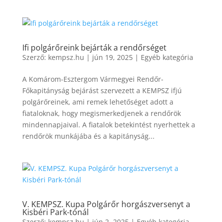
Ifi polgárőreink bejárták a rendőrséget
Szerző:
kempsz.hu
|
jún 19, 2025
|
Egyéb kategória
A Komárom-Esztergom Vármegyei Rendőr-
Főkapitányság bejárást szervezett a KEMPSZ ifjú
polgárőreinek, ami remek lehetőséget adott a
fiataloknak, hogy megismerkedjenek a rendőrök
mindennapjaival. A fiatalok betekintést nyerhettek a
rendőrök munkájába és a kapitányság...
V. KEMPSZ. Kupa Polgárőr horgászversenyt a
Kisbéri Park-tónál
Szerző:
kempsz.hu
|
jún 2, 2025
|
Egyéb kategória