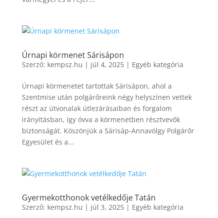
Úrnapi körmenet Sárisápon
Szerző:
kempsz.hu
|
júl 4, 2025
|
Egyéb kategória
Úrnapi körmenetet tartottak Sárisápon, ahol a
Szentmise után polgárőreink négy helyszínen vettek
részt az útvonalak útlezárásaiban és forgalom
irányításban, így óvva a körmenetben résztvevők
biztonságát. Köszönjük a Sárisáp-Annavölgy Polgárőr
Egyesület és a...
Gyermekotthonok vetélkedője Tatán
Szerző:
kempsz.hu
|
júl 3, 2025
|
Egyéb kategória