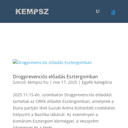
.et-fb-button-group.et-fb-button-group--save-changes .et-fb-
button--quick-actions, .et-fb-button-group.et-fb-button-group--
save-changes .et-fb-button--help { display: none !important; }
Drogprevenciós előadás Esztergomban
Szerző:
kempsz.hu
|
nov 17, 2025
|
Egyéb kategória
2025.11.15-én, szombaton Drogprevenciós előadást
tartottak az ORFK előadói Esztergomban, amelynek a
Duna partján lévő Suzuki Aréna biztosított csodálatos
helyszínt a Bazilika lábánál. Az eseményen a
Komárom-Esztergom Vármegyei, a Veszprém
Vármegyei és a Fejér...