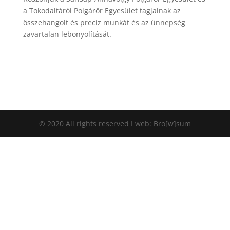
a Tokodaltárói Polgárőr Egyesület tagjainak az
összehangolt és precíz munkát és az ünnepség
zavartalan lebonyolítását.
© 2020 All rights reserved I web: Bro[w]sum