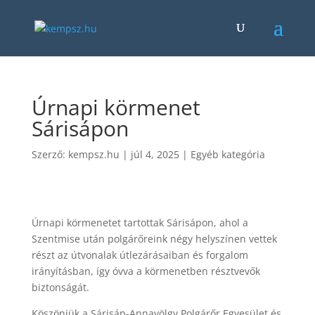
Úrnapi körmenet
Sárisápon
Szerző:
kempsz.hu
|
júl 4, 2025
|
Egyéb kategória
Úrnapi körmenetet tartottak Sárisápon, ahol a
Szentmise után polgárőreink négy helyszínen vettek
részt az útvonalak útlezárásaiban és forgalom
irányításban, így óvva a körmenetben résztvevők
biztonságát.
Köszönjük a Sárisáp-Annavölgy Polgárőr Egyesület és