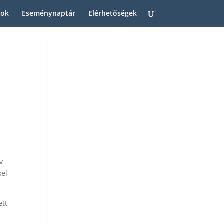
ok
Eseménynaptár
Elérhetőségek
v
kel
ett