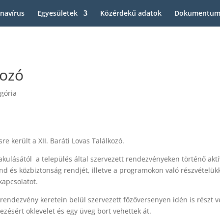
navírus
Egyesületek
Közérdekű adatok
Dokumentum
kozó
gória
 került a XII. Baráti Lovas Találkozó.
kulásától a település által szervezett rendezvényeken történő aktí
end és közbiztonság rendjét, illetve a programokon való részvételük
kapcsolatot.
trendezvény keretein belül szervezett főzőversenyen idén is részt v
yezésért oklevelet és egy üveg bort vehettek át.