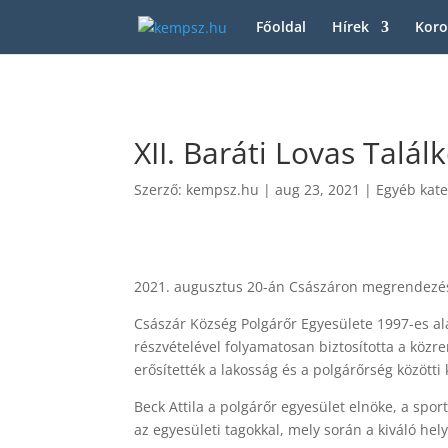
Főoldal
Hírek
Koro
XII. Baráti Lovas Talál
Szerző:
kempsz.hu
|
aug 23, 2021
|
Egyéb kate
2021. augusztus 20-án Császáron megrendezésre
Császár Község Polgárőr Egyesülete 1997-es ala
részvételével folyamatosan biztosította a közr
erősítették a lakosság és a polgárőrség közötti 
Beck Attila a polgárőr egyesület elnöke, a spor
az egyesületi tagokkal, mely során a kiváló hel