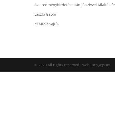
Az eredményhirdetés után jó szívvel tálalták fe
László Gábor
KEMPSZ sajtós
© 2020 All rights reserved I web: Bro[w]sum