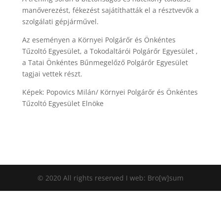
manőverezést, fékezést sajátíthatták el a résztvevők a
szolgálati gépjárművel.
Az eseményen a Környei Polgárőr és Önkéntes
Tűzoltó Egyesület, a Tokodaltárói Polgárőr Egyesület ,
a Tatai Önkéntes Bűnmegelőző Polgárőr Egyesület
tagjai vettek részt.
Képek: Popovics Milán/ Környei Polgárőr és Önkéntes
Tűzoltó Egyesület Elnöke
© 2020 All rights reserved I web: Bro[w]sum