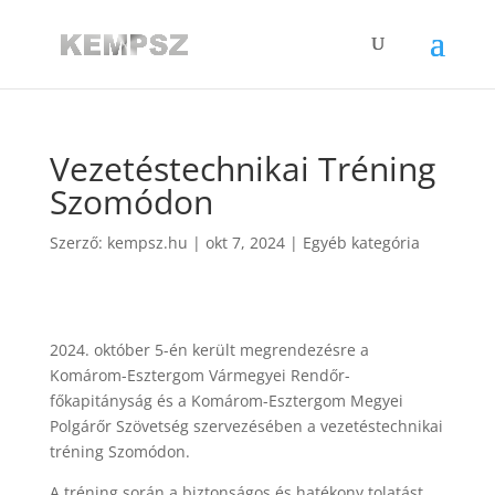
Vezetéstechnikai Tréning
Szomódon
Szerző:
kempsz.hu
|
okt 7, 2024
|
Egyéb kategória
2024. október 5-én került megrendezésre a
Komárom-Esztergom Vármegyei Rendőr-
főkapitányság és a Komárom-Esztergom Megyei
Polgárőr Szövetség szervezésében a vezetéstechnikai
tréning Szomódon.
A tréning során a biztonságos és hatékony tolatást,