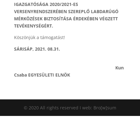
IGAZGATÓSÁGA 2020/2021-ES
VERSENYRENDSZERÉBEN SZEREPLŐ LABDARÚGÓ
MÉRKÖZÉSEK BIZTOSÍTÁSA ÉRDEKÉBEN VÉGZETT
TEVÉKENYSÉGÉRT.
Köszönjük a támogatást!
SÁRISÁP, 2021. 08.31.
Kun
Csaba EGYESÜLETI ELNÖK
© 2020 All rights reserved I web: Bro[w]sum