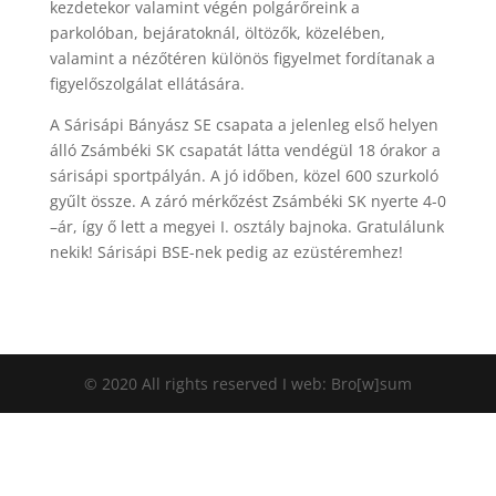
kezdetekor valamint végén polgárőreink a
parkolóban, bejáratoknál, öltözők, közelében,
valamint a nézőtéren különös figyelmet fordítanak a
figyelőszolgálat ellátására.
A Sárisápi Bányász SE csapata a jelenleg első helyen
álló Zsámbéki SK csapatát látta vendégül 18 órakor a
sárisápi sportpályán. A jó időben, közel 600 szurkoló
gyűlt össze. A záró mérkőzést Zsámbéki SK nyerte 4-0
–ár, így ő lett a megyei I. osztály bajnoka. Gratulálunk
nekik! Sárisápi BSE-nek pedig az ezüstéremhez!
© 2020 All rights reserved I web: Bro[w]sum