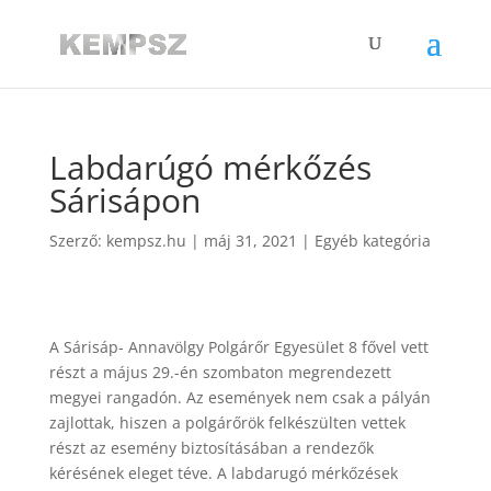
Labdarúgó mérkőzés
Sárisápon
Szerző:
kempsz.hu
|
máj 31, 2021
|
Egyéb kategória
A Sárisáp- Annavölgy Polgárőr Egyesület 8 fővel vett
részt a május 29.-én szombaton megrendezett
megyei rangadón. Az események nem csak a pályán
zajlottak, hiszen a polgárőrök felkészülten vettek
részt az esemény biztosításában a rendezők
kérésének eleget téve. A labdarugó mérkőzések