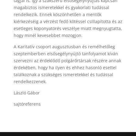
tagjai is, így a szakszerű elsősegélynyújtás kapcsán
magabiztos ismeretekkel és gyakorlati tudással
rendelkezik. Ennek köszönhetően a mentők
kiérkezéséig a vérzést fedő kötéssel csillapította és az
esetleges koponyatörés veszélye miatt megnyugtatta,
hogy minél kevesebbet mozogjon.
A Karitatív csoport augusztusban és remélhetőleg
szeptemberben elsősegélynyújtó tanfolyamot kíván
szervezni az érdeklődő polgárőrtársak részére annak
érdekében, hogy ha ilyen és ehhez hasonló esettel
találkoznak a szükséges ismeretekkel és tudással
rendelkezzenek.
László Gábor
sajtóreferens