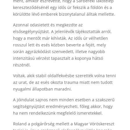
ment, amikor észrevette, hogy a Sárbereki lakótelep
kereszteződésénél egy idős úr fekszik a földön és a
körülötte lévő emberek bizonytalanul álltak mellette.
Azonnal odasietett és megkezdte az
elsősegélynyújtást. A jelenlévők tájékoztatták arról,
hogy a mentőt már kihívták. Az idős úr vélhetően
rosszul lett és esés közben beverte a fejét, mely
során agyrázkódást szenvedett, illetve nagyobb
intenzitású vérzést tapasztalt a koponya hátsó
részénél.
Voltak, akik stabil oldalfekvésbe szerették volna tenni
az urat, de az esés okozta trauma miatt nem tudott
nyugalmi állapotban maradni.
A jóindulat sajnos nem minden esetben a szakszerű
segítségnyújtást eredményezheti, főleg akkor, hogy
ha nem rendelkezünk megfelelő ismeretekkel.
Roland a polgárőrség mellett a Magyar Vöröskereszt