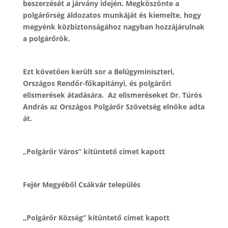
beszerzését a járvány idején. Megköszönte a
polgárőrség áldozatos munkáját és kiemelte, hogy
megyénk közbiztonságához nagyban hozzájárulnak
a polgárőrök.
Ezt követően került sor a Belügyminiszteri,
Országos Rendőr-főkapitányi, és polgárőri
elismerések átadására. Az elismeréseket Dr. Túrós
András az Országos Polgárőr Szövetség elnöke adta
át.
„Polgárőr Város” kitüntető címet kapott
Fejér Megyéből Csákvár település
„Polgárőr Község” kitüntető címet kapott