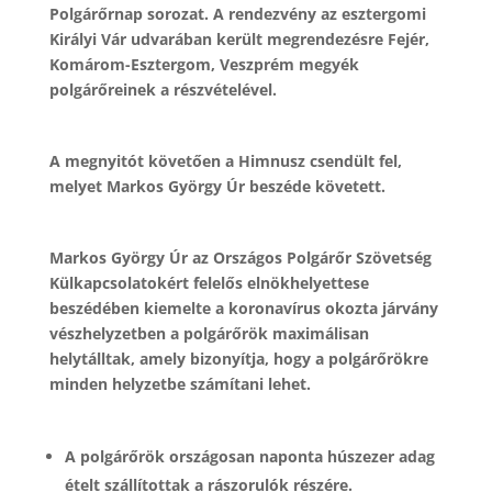
Polgárőrnap sorozat. A rendezvény az esztergomi
Királyi Vár udvarában került megrendezésre Fejér,
Komárom-Esztergom, Veszprém megyék
polgárőreinek a részvételével.
A megnyitót követően a Himnusz csendült fel,
melyet Markos György Úr beszéde követett.
Markos György Úr az Országos Polgárőr Szövetség
Külkapcsolatokért felelős elnökhelyettese
beszédében kiemelte a koronavírus okozta járvány
vészhelyzetben a polgárőrök maximálisan
helytálltak, amely bizonyítja, hogy a polgárőrökre
minden helyzetbe számítani lehet.
A polgárőrök országosan
naponta húszezer adag
ételt szállítottak
a rászorulók részére.