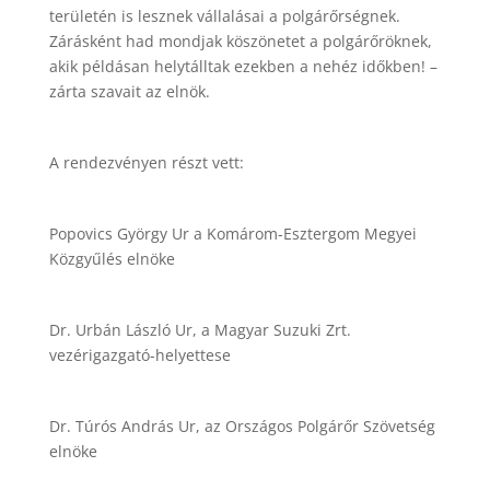
területén is lesznek vállalásai a polgárőrségnek.
Zárásként had mondjak köszönetet a polgárőröknek,
akik példásan helytálltak ezekben a nehéz időkben! –
zárta szavait az elnök.
A rendezvényen részt vett:
Popovics György Ur a Komárom-Esztergom Megyei
Közgyűlés elnöke
Dr. Urbán László Ur, a Magyar Suzuki Zrt.
vezérigazgató-helyettese
Dr. Túrós András Ur, az Országos Polgárőr Szövetség
elnöke