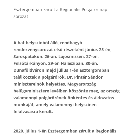
Esztergomban zárult a Regionális Polgárőr nap
sorozat
A hat helyszínből álló, rendhagyó
rendezvénysorozat első részeként június 25-én,
Sárospatakon, 26-án, Lajosmizsén, 27-én,
Felsőtárkányon, 29-én Halásziban, 30-án,
Dunaföldváron majd július 1-én Esztergomban
találkoztak a polgárőrök. Dr. Pintér Sándor
miniszterelnök helyettes, Magyarország
belügyminisztere levélben köszönte meg, az ország
valamennyi polgárőrének önkéntes és áldozatos
munkáját, amely valamennyi helyszínen
felolvasásra került.
2020. július 1-én Esztergomban zárult a Regionális