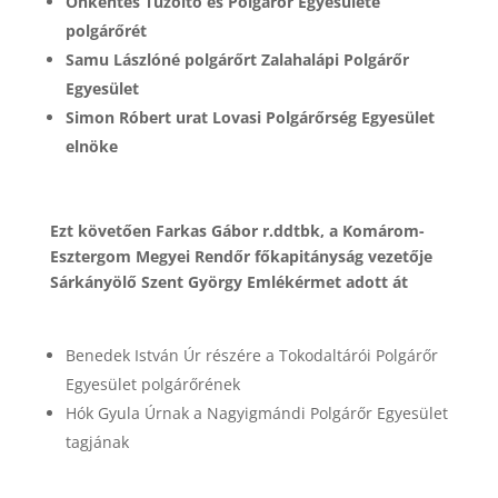
Önkéntes Tűzoltó és Polgárőr Egyesülete
polgárőrét
Samu Lászlóné polgárőrt Zalahalápi Polgárőr
Egyesület
Simon Róbert urat Lovasi Polgárőrség Egyesület
elnöke
Ezt követően Farkas Gábor r.ddtbk, a Komárom-
Esztergom Megyei Rendőr főkapitányság vezetője
Sárkányölő Szent György Emlékérmet adott át
Benedek István Úr részére a Tokodaltárói Polgárőr
Egyesület polgárőrének
Hók Gyula Úrnak a Nagyigmándi Polgárőr Egyesület
tagjának