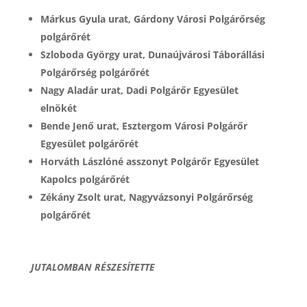
Márkus Gyula urat, Gárdony Városi Polgárőrség
polgárőrét
Szloboda György urat, Dunaújvárosi Táborállási
Polgárőrség polgárőrét
Nagy Aladár urat, Dadi Polgárőr Egyesület
elnökét
Bende Jenő urat, Esztergom Városi Polgárőr
Egyesület polgárőrét
Horváth Lászlóné asszonyt Polgárőr Egyesület
Kapolcs polgárőrét
Zékány Zsolt urat, Nagyvázsonyi Polgárőrség
polgárőrét
JUTALOMBAN RÉSZESÍTETTE