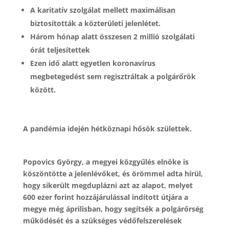
A karitatív szolgálat mellett maximálisan
biztosították a közterületi jelenlétet.
Három hónap alatt
összesen 2 millió szolgálati
órát teljesítettek
Ezen idő alatt egyetlen koronavírus
megbetegedést sem regisztráltak a polgárőrök
között.
A pandémia idején hétköznapi hősök születtek.
Popovics György, a megyei közgyűlés elnöke is
köszöntötte a jelenlévőket, és örömmel adta hírül,
hogy sikerült megduplázni azt az alapot, melyet
600 ezer forint hozzájárulással indított útjára a
megye még áprilisban, hogy segítsék a polgárőrség
működését és a szükséges védőfelszerelések