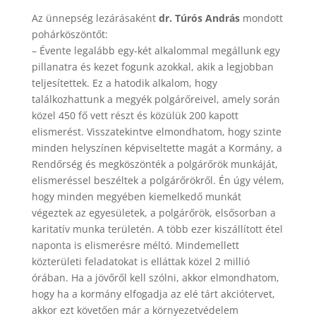
Az ünnepség lezárásaként
dr. Túrós András
mondott
pohárköszöntőt:
– Évente legalább egy-két alkalommal megállunk egy
pillanatra és kezet fogunk azokkal, akik a legjobban
teljesítettek. Ez a hatodik alkalom, hogy
találkozhattunk a megyék polgárőreivel, amely során
közel 450 fő vett részt és közülük 200 kapott
elismerést. Visszatekintve elmondhatom, hogy szinte
minden helyszínen képviseltette magát a Kormány, a
Rendőrség és megköszönték a polgárőrök munkáját,
elismeréssel beszéltek a polgárőrökről. Én úgy vélem,
hogy minden megyében kiemelkedő munkát
végeztek az egyesületek, a polgárőrök, elsősorban a
karitatív munka területén. A több ezer kiszállított étel
naponta is elismerésre méltó. Mindemellett
közterületi feladatokat is elláttak közel 2 millió
órában. Ha a jövőről kell szólni, akkor elmondhatom,
hogy ha a kormány elfogadja az elé tárt akciótervet,
akkor ezt követően már a környezetvédelem