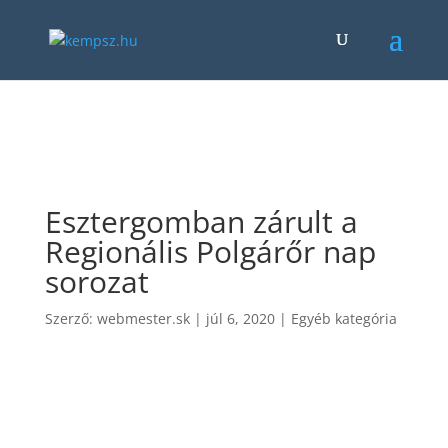
.et-fb-button-group.et-fb-button-group--save-changes .et-fb-
button--quick-actions, .et-fb-button-group.et-fb-button-group--
save-changes .et-fb-button--help { display: none !important; }
Esztergomban zárult a
Regionális Polgárőr nap
sorozat
Szerző:
webmester.sk
|
júl 6, 2020
|
Egyéb kategória