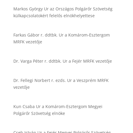
Markos György Ur az Országos Polgárőr Szövetség
külkapcsolatokért felelős elnökhelyettese
Farkas Gábor r. ddtbk. Ur a Komárom-Esztergom
MRFK vezetője
Dr. Varga Péter r. ddtbk. Ur a Fejér MRFK vezetője
Dr. Fellegi Norbert r. ezds. Ur a Veszprém MRFK
vezetője
Kun Csaba Ur a Komárom-Esztergom Megyei
Polgárőr Szövetség elnöke
Cseh István Ur a Fejér Megyei Polgárőr Szövetség