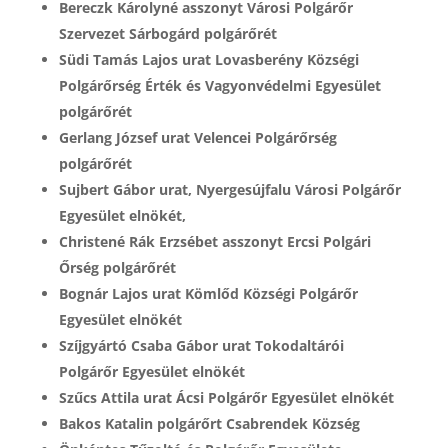
Bereczk Károlyné asszonyt Városi Polgárőr
Szervezet Sárbogárd polgárőrét
Südi Tamás Lajos urat Lovasberény Községi
Polgárőrség Érték és Vagyonvédelmi Egyesület
polgárőrét
Gerlang József urat Velencei Polgárőrség
polgárőrét
Sujbert Gábor urat, Nyergesújfalu Városi Polgárőr
Egyesület elnökét,
Christené Rák Erzsébet asszonyt Ercsi Polgári
Őrség polgárőrét
Bognár Lajos urat Kömlőd Községi Polgárőr
Egyesület elnökét
Szíjgyártó Csaba Gábor urat Tokodaltárói
Polgárőr Egyesület elnökét
Szűcs Attila urat Ácsi Polgárőr Egyesület elnökét
Bakos Katalin polgárőrt Csabrendek Község