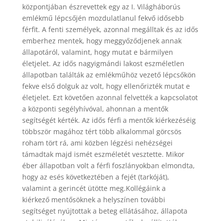
központjában észrevettek egy az I. Világháborús
emlékmű lépcsőjén mozdulatlanul fekvő idősebb
férfit. A fenti személyek, azonnal megálltak és az idős
emberhez mentek, hogy meggyőződjenek annak
állapotáról, valamint, hogy mutat e bármilyen
életjelet. Az idős nagyigmándi lakost eszméletlen
állapotban találták az emlékműhöz vezető lépcsőkön
fekve első dolguk az volt, hogy ellenőrizték mutat e
életjelet. Ezt követően azonnal felvették a kapcsolatot
a központi segélyhívóval, ahonnan a mentők
segítségét kérték. Az idős férfi a mentők kiérkezéséig
többször magához tért több alkalommal görcsös
roham tört rá, ami közben légzési nehézségei
támadtak majd ismét eszméletét vesztette. Mikor
éber állapotban volt a férfi foszlányokban elmondta,
hogy az esés következtében a fejét (tarkóját),
valamint a gerincét ütötte meg.Kollégáink a
kiérkező mentősöknek a helyszínen további
segítséget nyújtottak a beteg ellátásához, állapota