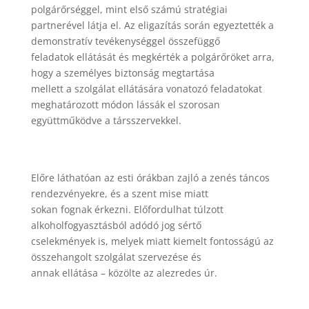
polgárőrséggel, mint első számú stratégiai
partnerével látja el. Az eligazítás során egyeztették a
demonstratív tevékenységgel összefüggő
feladatok ellátását és megkérték a polgárőröket arra,
hogy a személyes biztonság megtartása
mellett a szolgálat ellátására vonatozó feladatokat
meghatározott módon lássák el szorosan
együttműködve a társszervekkel.
Előre láthatóan az esti órákban zajló a zenés táncos
rendezvényekre, és a szent mise miatt
sokan fognak érkezni. Előfordulhat túlzott
alkoholfogyasztásból adódó jog sértő
cselekmények is, melyek miatt kiemelt fontosságú az
összehangolt szolgálat szervezése és
annak ellátása – közölte az alezredes úr.