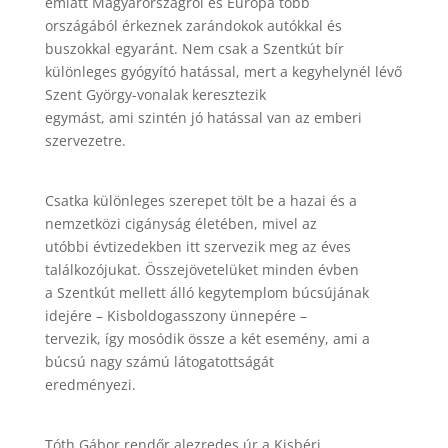
emiatt Magyarországról és Európa több
országából érkeznek zarándokok autókkal és
buszokkal egyaránt. Nem csak a Szentkút bír
különleges gyógyító hatással, mert a kegyhelynél lévő
Szent György-vonalak keresztezik
egymást, ami szintén jó hatással van az emberi
szervezetre.
Csatka különleges szerepet tölt be a hazai és a
nemzetközi cigányság életében, mivel az
utóbbi évtizedekben itt szervezik meg az éves
találkozójukat. Összejövetelüket minden évben
a Szentkút mellett álló kegytemplom búcsújának
idejére – Kisboldogasszony ünnepére –
tervezik, így mosódik össze a két esemény, ami a
búcsú nagy számú látogatottságát
eredményezi.
Tóth Gábor rendőr alezredes úr a Kisbéri