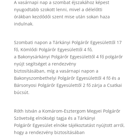
A vasárnapi nap a szombat éjszakához képest
nyugodtabb szokott lenni, mivel a délelőtti
órákban kezdődői szent mise után sokan haza
indulnak.
Szombati napon a Tárkányi Polgárőr Egyesülettől 17
fő, Kömlődi Polgárőr Egyesülettől 4 fő,
a Bakonysárkányi Polgárőr Egyesülettől 4 fő polgárőr
nyújt segítséget a rendezvény
biztosításában, míg a vasárnapi napon a
Bakonyszombethelyi Polgárőr Egyesülettől 4 fő és a
Bársonyosi Polgárőr Egyesülettől 2 fő zárja a Csatkai
búcsút.
Róth István a Komárom-Esztergom Megyei Polgárőr
Szövetség elnökségi tagja és a Tárkányi
Polgárőr Egyesület elnöke tájékoztatást nyújtott arról,
hogy a rendezvény biztosításában