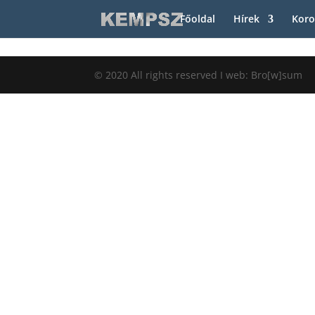
Főoldal
Hírek
Koro
© 2020 All rights reserved I web: Bro[w]sum